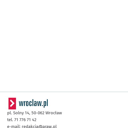
pl. Solny 14,
50-062
Wrocław
tel. 71 776 71 42
e-mail:
redakcja@araw.pl