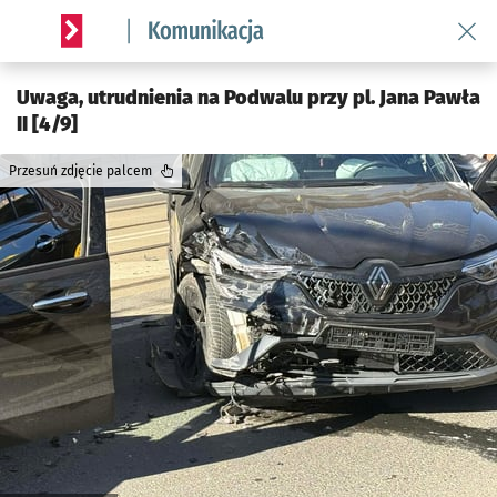
Wróć 
Serwis informacyjny wroclaw.pl podserwis: Komunikacja
Uwaga, utrudnienia na Podwalu przy pl. Jana Pawła
II [4/9]
Przesuń zdjęcie palcem