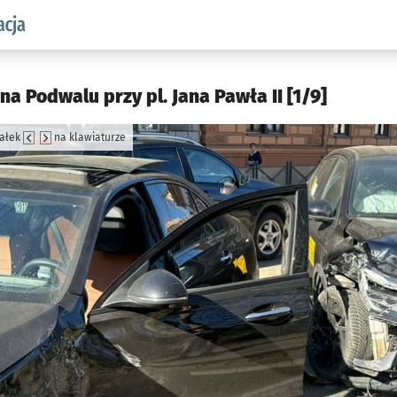
aw.pl podserwis: Komunikacja
na Podwalu przy pl. Jana Pawła II [1/9]
załek
na klawiaturze