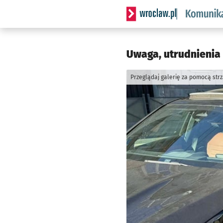
Serwis informacyjny wrocl
Uwaga, utrudnienia 
Przeglądaj galerię za pomocą str