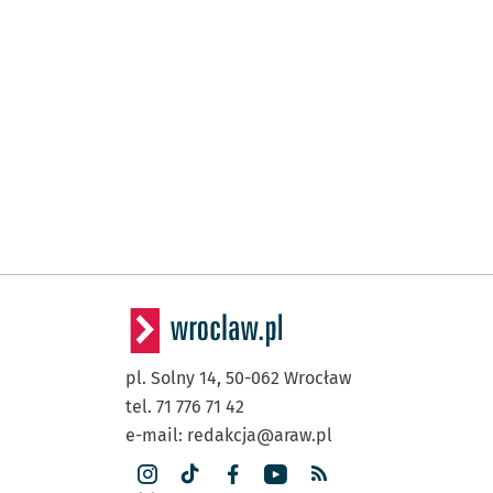
pl. Solny 14,
50-062
Wrocław
tel. 71 776 71 42
e-mail:
redakcja@araw.pl