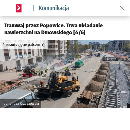
Wróć 
Serwis informacyjny wroclaw.pl podserwis: Komunikacja
Tramwaj przez Popowice. Trwa układanie
nawierzchni na Dmowskiego [4/6]
Przesuń zdjęcie palcem
fot. Janusz Krzeszowski