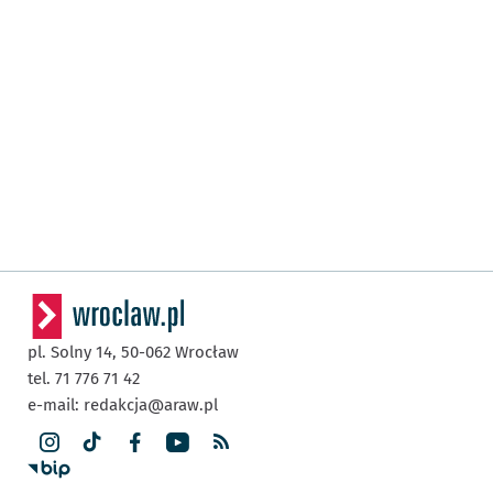
pl. Solny 14,
50-062
Wrocław
tel. 71 776 71 42
e-mail:
redakcja@araw.pl