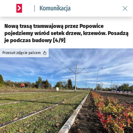
Wróć 
Serwis informacyjny wroclaw.pl podserwis: Komunikacja
Nową trasą tramwajową przez Popowice
pojedziemy wśród setek drzew, krzewów. Posadzą
je podczas budowy [4/9]
Przesuń zdjęcie palcem