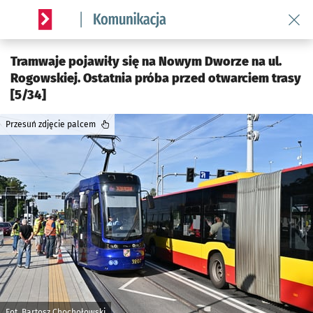
Wróć 
Serwis informacyjny wroclaw.pl podserwis: Komunikacja
Tramwaje pojawiły się na Nowym Dworze na ul.
Rogowskiej. Ostatnia próba przed otwarciem trasy
[5/34]
Przesuń zdjęcie palcem
Fot. Bartosz Chochołowski