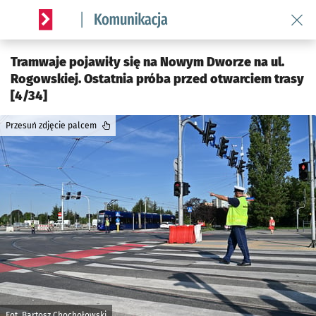
Wróć 
Serwis informacyjny wroclaw.pl podserwis: Komunikacja
Tramwaje pojawiły się na Nowym Dworze na ul.
Rogowskiej. Ostatnia próba przed otwarciem trasy
[4/34]
Przesuń zdjęcie palcem
Fot. Bartosz Chochołowski