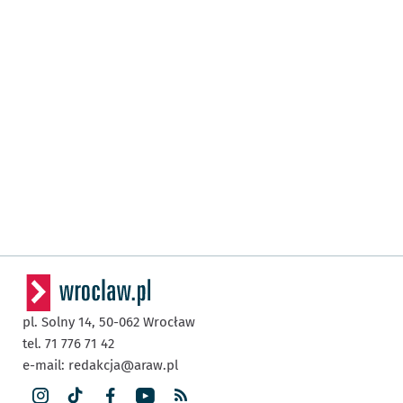
pl. Solny 14,
50-062
Wrocław
tel. 71 776 71 42
e-mail:
redakcja@araw.pl