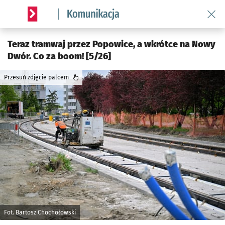
Wróć 
Serwis informacyjny wroclaw.pl podserwis: Komunikacja
Teraz tramwaj przez Popowice, a wkrótce na Nowy
Dwór. Co za boom! [5/26]
Przesuń zdjęcie palcem
Fot. Bartosz Chochołowski