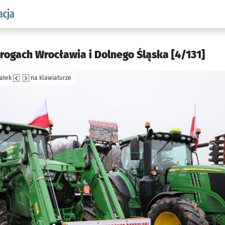
aw.pl podserwis: Komunikacja
drogach Wrocławia i Dolnego Śląska [4/131]
załek
na klawiaturze
jęcia.