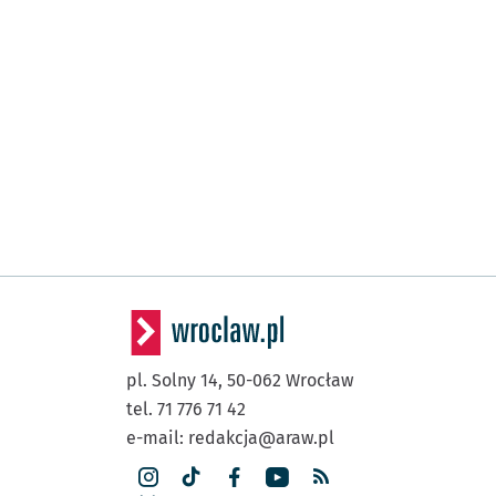
pl. Solny 14,
50-062
Wrocław
tel. 71 776 71 42
e-mail:
redakcja@araw.pl