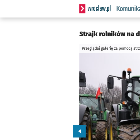
Serwis informacyjny wrocl
Strajk rolników na 
Przeglądaj galerię za pomocą str
Przejdź do poprzedniego zd