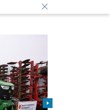
Wróć do artykułu Strajk rolników na d
Przejdź do kolejnego zdjęcia.