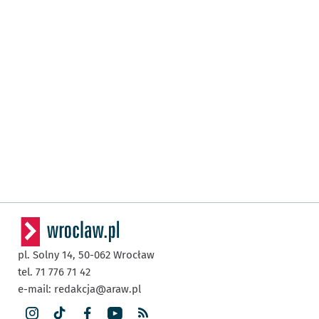
pl. Solny 14,
50-062
Wrocław
tel. 71 776 71 42
e-mail:
redakcja@araw.pl