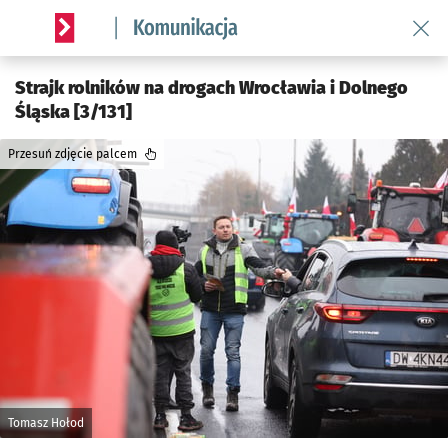
Wróć 
Serwis informacyjny wroclaw.pl podserwis: Komunikacja
Strajk rolników na drogach Wrocławia i Dolnego
Śląska [3/131]
Przesuń zdjęcie palcem
Tomasz Hołod