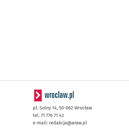
pl. Solny 14,
50-062
Wrocław
tel. 71 776 71 42
e-mail:
redakcja@araw.pl