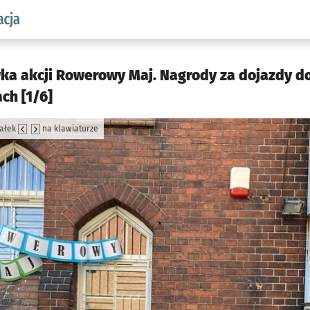
aw.pl podserwis: Komunikacja
a akcji Rowerowy Maj. Nagrody za dojazdy do
ch [1/6]
załek
na klawiaturze