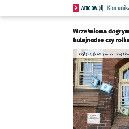
Serwis informacyjny wrocl
Wrześniowa dogrywk
hulajnodze czy rolka
Przeglądaj galerię za pomocą str