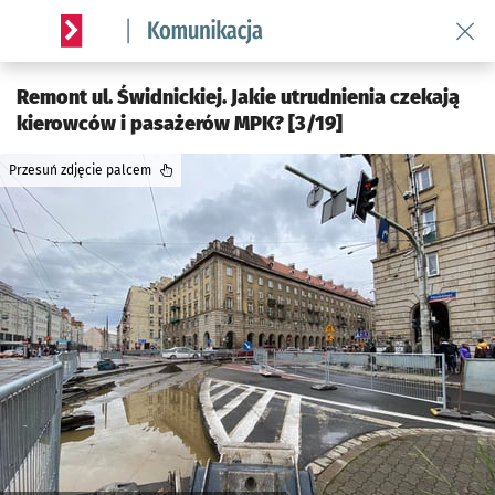
Wróć 
Serwis informacyjny wroclaw.pl podserwis: Komunikacja
Remont ul. Świdnickiej. Jakie utrudnienia czekają
kierowców i pasażerów MPK? [3/19]
Przesuń zdjęcie palcem