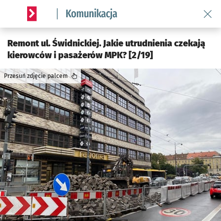
Wróć 
Serwis informacyjny wroclaw.pl podserwis: Komunikacja
Remont ul. Świdnickiej. Jakie utrudnienia czekają
kierowców i pasażerów MPK? [2/19]
Przesuń zdjęcie palcem