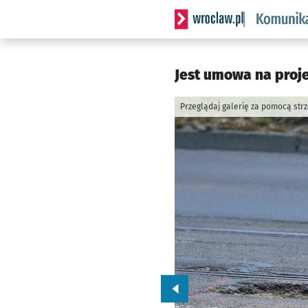
Serwis informacyjny wrocl
Jest umowa na proj
Przeglądaj galerię za pomocą str
Przejdź do poprzedniego zd