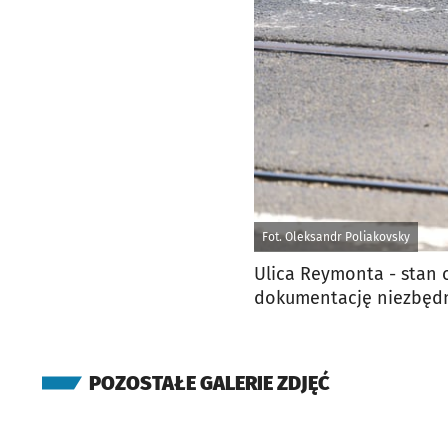
Fot. Oleksandr Poliakovsky
Ulica Reymonta - stan 
dokumentację niezbęd
POZOSTAŁE GALERIE ZDJĘĆ