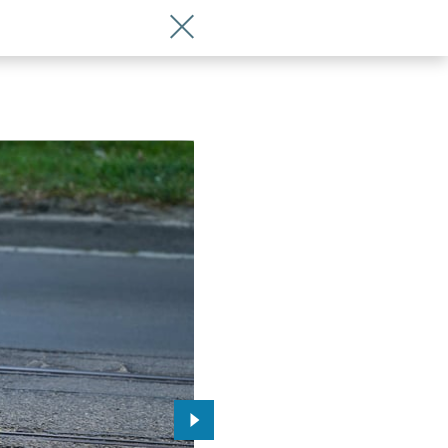
Wróć do artykułu Jest umowa na proj
Przejdź do kolejnego zdjęcia.