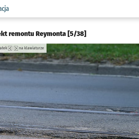
aw.pl podserwis: Komunikacja
ekt remontu Reymonta [5/38]
załek
na klawiaturze
jęcia.