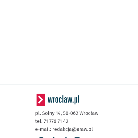
pl. Solny 14,
50-062
Wrocław
tel. 71 776 71 42
e-mail:
redakcja@araw.pl