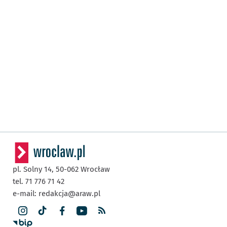
pl. Solny 14,
50-062
Wrocław
tel. 71 776 71 42
e-mail:
redakcja@araw.pl