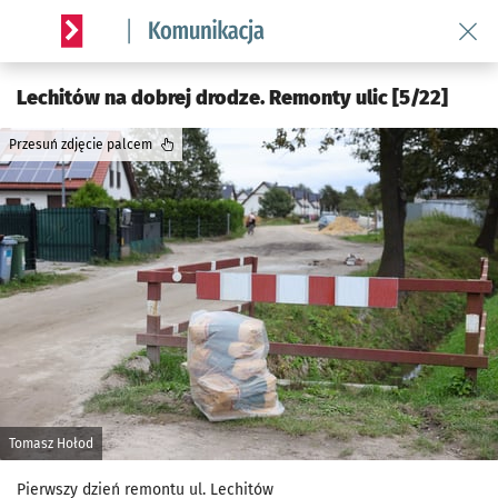
Wróć 
Serwis informacyjny wroclaw.pl podserwis: Komunikacja
Lechitów na dobrej drodze. Remonty ulic [5/22]
Przesuń zdjęcie palcem
Tomasz Hołod
Pierwszy dzień remontu ul. Lechitów