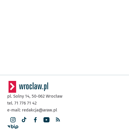
pl. Solny 14,
50-062
Wrocław
tel. 71 776 71 42
e-mail:
redakcja@araw.pl