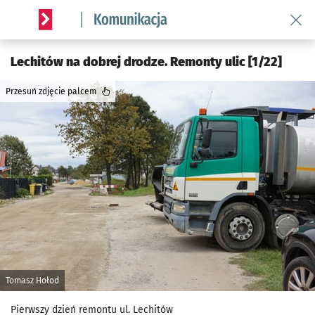
Wróć 
Serwis informacyjny wroclaw.pl podserwis: Komunikacja
Lechitów na dobrej drodze. Remonty ulic [1/22]
Przesuń zdjęcie palcem
Tomasz Hołod
Pierwszy dzień remontu ul. Lechitów