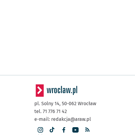
pl. Solny 14,
50-062
Wrocław
tel. 71 776 71 42
e-mail:
redakcja@araw.pl