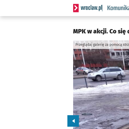
Serwis informacyjny wrocl
MPK w akcji. Co się 
Przeglądaj galerię za pomocą str
Przejdź do poprzedniego zd