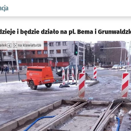
aw.pl podserwis: Komunikacja
dzieje i będzie działo na pl. Bema i Grunwaldz
załek
na klawiaturze
jęcia.