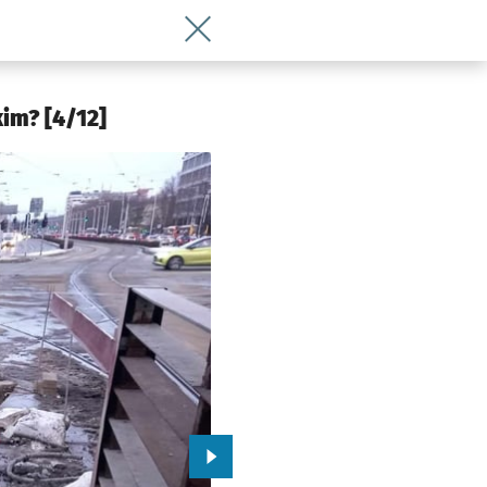
Wróć do artykułu MPK w akcji. Co się d
kim? [4/12]
Przejdź do kolejnego zdjęcia.