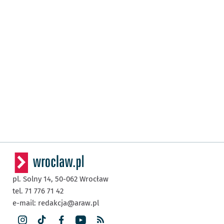
pl. Solny 14,
50-062
Wrocław
tel. 71 776 71 42
e-mail:
redakcja@araw.pl