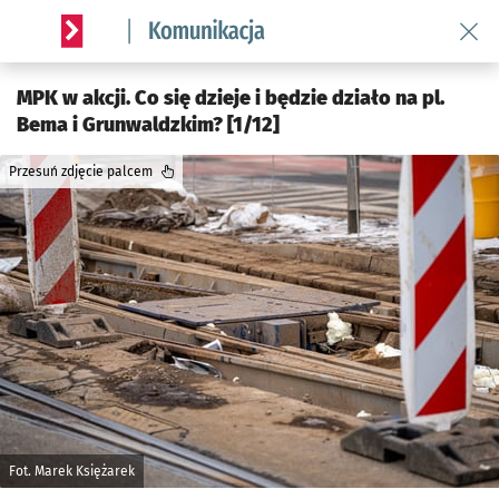
Wróć 
Serwis informacyjny wroclaw.pl podserwis: Komunikacja
MPK w akcji. Co się dzieje i będzie działo na pl.
Bema i Grunwaldzkim? [1/12]
Przesuń zdjęcie palcem
Fot. Marek Księżarek