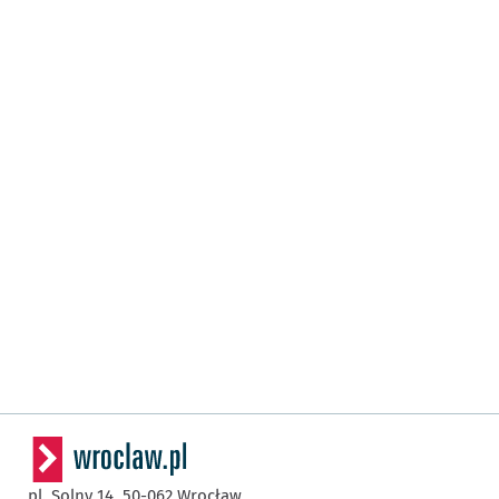
pl. Solny 14,
50-062
Wrocław