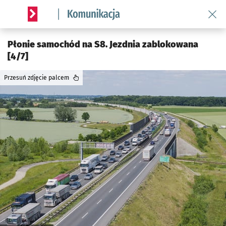
Wróć 
Serwis informacyjny wroclaw.pl podserwis: Komunikacja
Płonie samochód na S8. Jezdnia zablokowana
[4/7]
Przesuń zdjęcie palcem