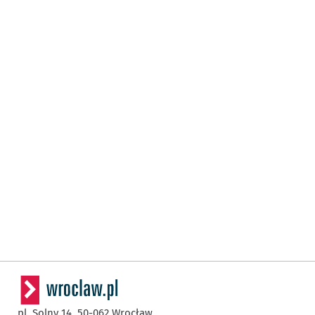
pl. Solny 14,
50-062
Wrocław