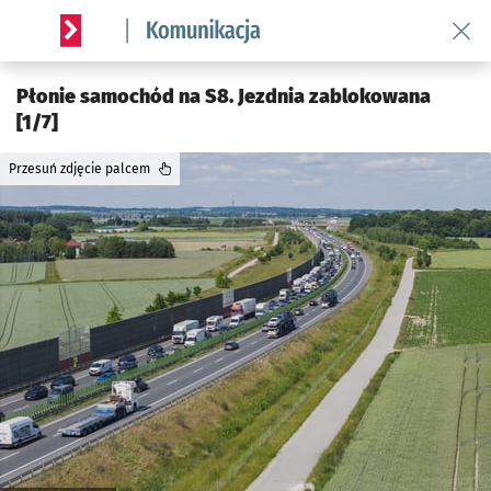
Wróć 
Serwis informacyjny wroclaw.pl podserwis: Komunikacja
Płonie samochód na S8. Jezdnia zablokowana
[1/7]
Przesuń zdjęcie palcem