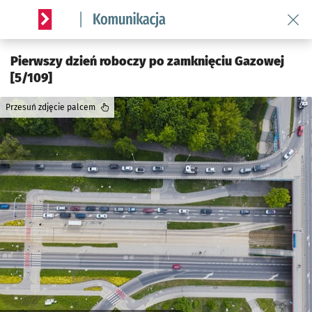
Wróć 
Serwis informacyjny wroclaw.pl podserwis: Komunikacja
Pierwszy dzień roboczy po zamknięciu Gazowej
[5/109]
Przesuń zdjęcie palcem