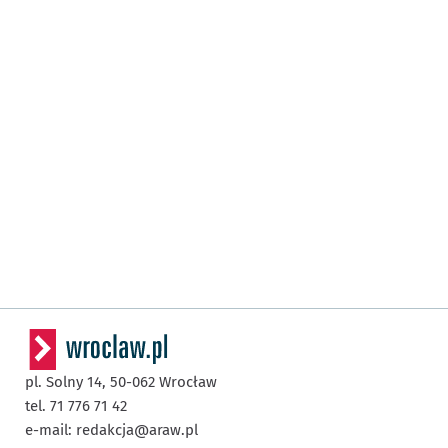
pl. Solny 14,
50-062
Wrocław
tel. 71 776 71 42
e-mail:
redakcja@araw.pl