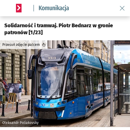
Wróć 
Serwis informacyjny wroclaw.pl podserwis: Komunikacja
Solidarność i tramwaj. Piotr Bednarz w gronie
patronów [1/23]
Przesuń zdjęcie palcem
Oleksandr Poliakovsky