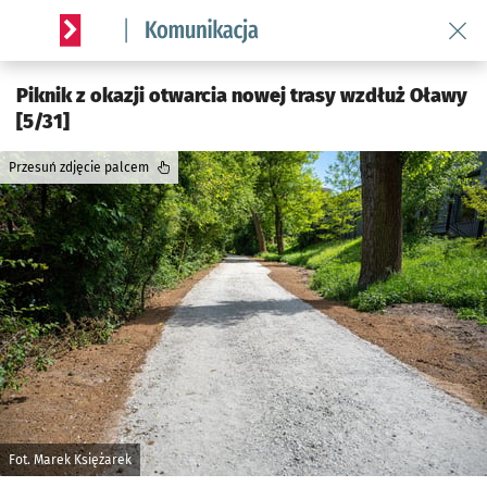
Wróć 
Serwis informacyjny wroclaw.pl podserwis: Komunikacja
Piknik z okazji otwarcia nowej trasy wzdłuż Oławy
[5/31]
Przesuń zdjęcie palcem
Fot. Marek Księżarek