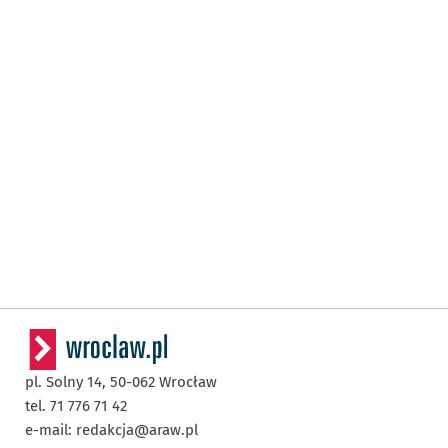
pl. Solny 14,
50-062
Wrocław
tel. 71 776 71 42
e-mail:
redakcja@araw.pl