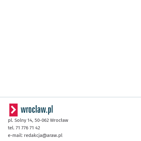
pl. Solny 14,
50-062
Wrocław
tel. 71 776 71 42
e-mail:
redakcja@araw.pl