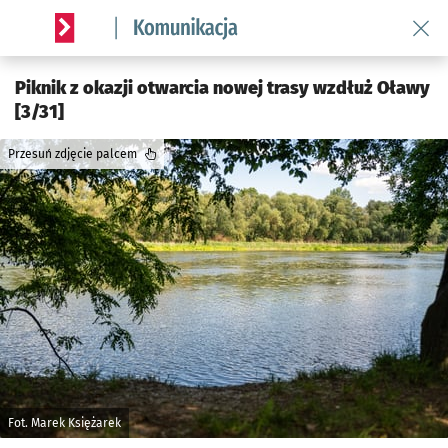
Wróć 
Serwis informacyjny wroclaw.pl podserwis: Komunikacja
Piknik z okazji otwarcia nowej trasy wzdłuż Oławy
[3/31]
Przesuń zdjęcie palcem
Fot. Marek Księżarek