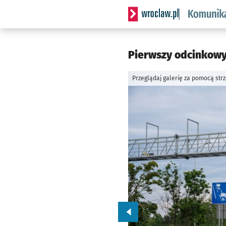
Serwis informacyjny wrocl
Pierwszy odcinkowy
Przeglądaj galerię za pomocą str
Przejdź do poprzedniego zd