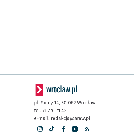
pl. Solny 14,
50-062
Wrocław
tel. 71 776 71 42
e-mail:
redakcja@araw.pl