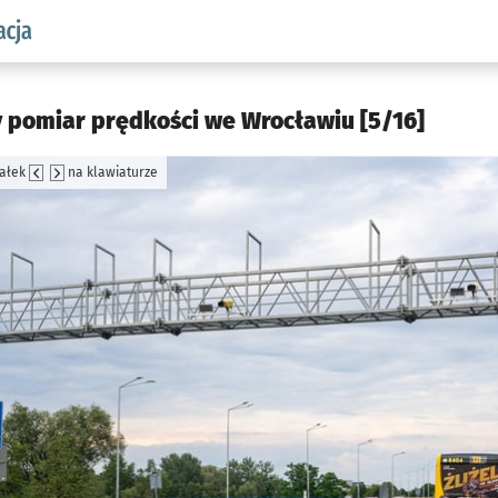
aw.pl podserwis: Komunikacja
 pomiar prędkości we Wrocławiu [5/16]
załek
na klawiaturze
jęcia.