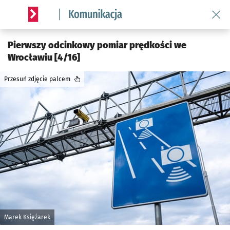
Wróć 
Serwis informacyjny wroclaw.pl podserwis: Komunikacja
Pierwszy odcinkowy pomiar prędkości we
Wrocławiu [4/16]
Przesuń zdjęcie palcem
Marek Księżarek