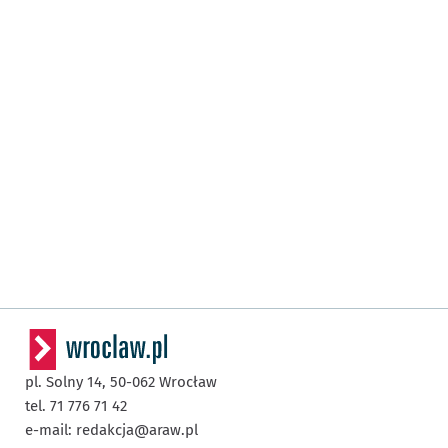
pl. Solny 14,
50-062
Wrocław
tel. 71 776 71 42
e-mail:
redakcja@araw.pl