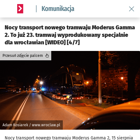
Wróć 
Serwis informacyjny wroclaw.pl podserwis: Komunikacja
Nocy transport nowego tramwaju Moderus Gamma
2. To już 23. tramwaj wyprodukowany specjalnie
dla wrocławian [WIDEO] [4/7]
Przesuń zdjęcie palcem
Adam Kosiarek / www.wroclaw.pl
Nocy transport nowego tramwaju Moderus Gamma 2, 15 sierpnia