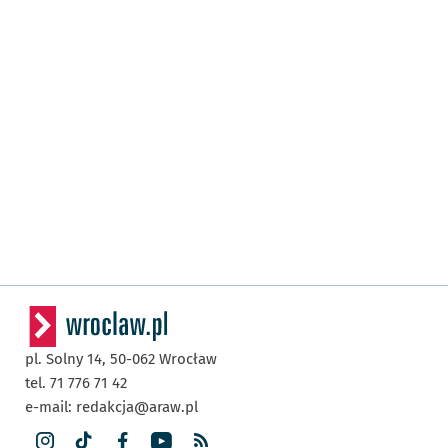
pl. Solny 14,
50-062
Wrocław
tel. 71 776 71 42
e-mail:
redakcja@araw.pl