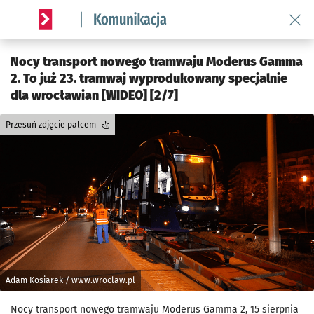
Wróć 
Serwis informacyjny wroclaw.pl podserwis: Komunikacja
Nocy transport nowego tramwaju Moderus Gamma
2. To już 23. tramwaj wyprodukowany specjalnie
dla wrocławian [WIDEO] [2/7]
Przesuń zdjęcie palcem
Adam Kosiarek / www.wroclaw.pl
Nocy transport nowego tramwaju Moderus Gamma 2, 15 sierpnia