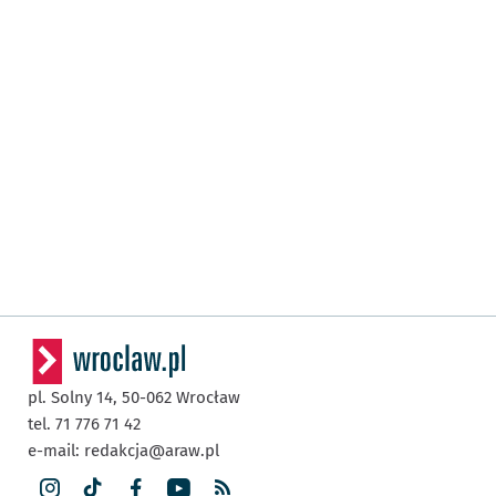
pl. Solny 14,
50-062
Wrocław
tel. 71 776 71 42
e-mail:
redakcja@araw.pl