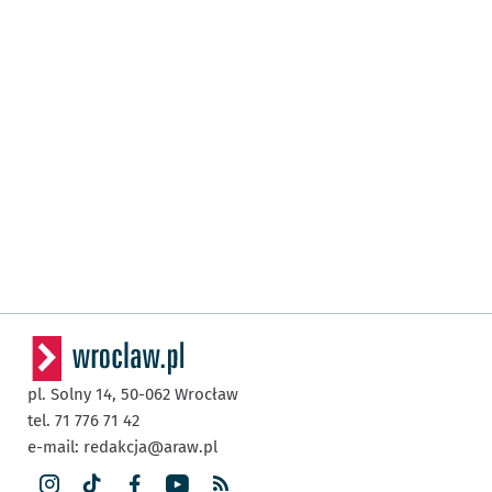
pl. Solny 14,
50-062
Wrocław
tel. 71 776 71 42
e-mail:
redakcja@araw.pl