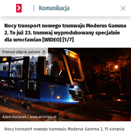
Wróć 
Serwis informacyjny wroclaw.pl podserwis: Komunikacja
Nocy transport nowego tramwaju Moderus Gamma
2. To już 23. tramwaj wyprodukowany specjalnie
dla wrocławian [WIDEO] [1/7]
Przesuń zdjęcie palcem
Adam Kosiarek / www.wroclaw.pl
Nocy transport nowego tramwaju Moderus Gamma 2, 15 sierpnia