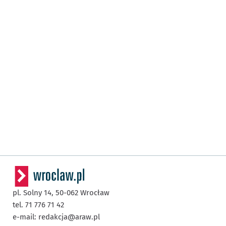
pl. Solny 14,
50-062
Wrocław
tel. 71 776 71 42
e-mail:
redakcja@araw.pl