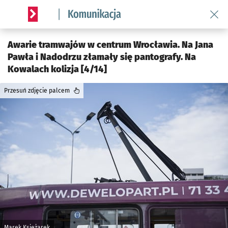
Wróć 
Serwis informacyjny wroclaw.pl podserwis: Komunikacja
Awarie tramwajów w centrum Wrocławia. Na Jana
Pawła i Nadodrzu złamały się pantografy. Na
Kowalach kolizja [4/14]
Przesuń zdjęcie palcem
Marek Księżarek