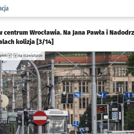
aw.pl podserwis: Komunikacja
 centrum Wrocławia. Na Jana Pawła i Nadodrz
lach kolizja [3/14]
załek
na klawiaturze