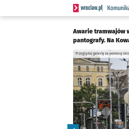
Serwis informacyjny wrocl
Awarie tramwajów w
pantografy. Na Kowa
Przeglądaj galerię za pomocą str