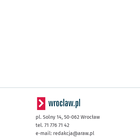
pl. Solny 14,
50-062
Wrocław
tel. 71 776 71 42
e-mail:
redakcja@araw.pl