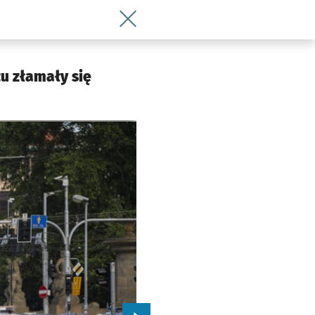
Wróć do artykułu Awarie tramwajów w 
u złamały się