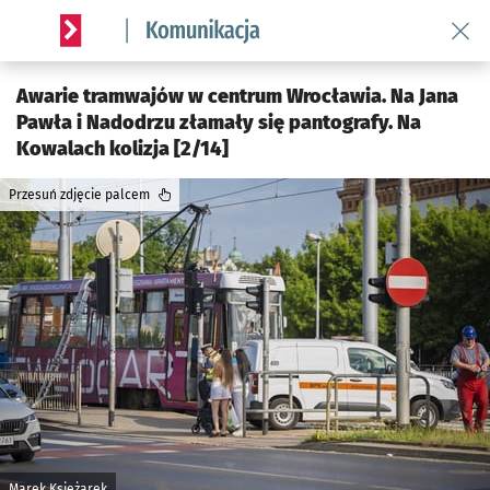
Wróć 
Serwis informacyjny wroclaw.pl podserwis: Komunikacja
Awarie tramwajów w centrum Wrocławia. Na Jana
Pawła i Nadodrzu złamały się pantografy. Na
Kowalach kolizja [2/14]
Przesuń zdjęcie palcem
Marek Księżarek