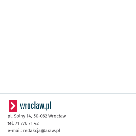
pl. Solny 14,
50-062
Wrocław
tel. 71 776 71 42
e-mail:
redakcja@araw.pl