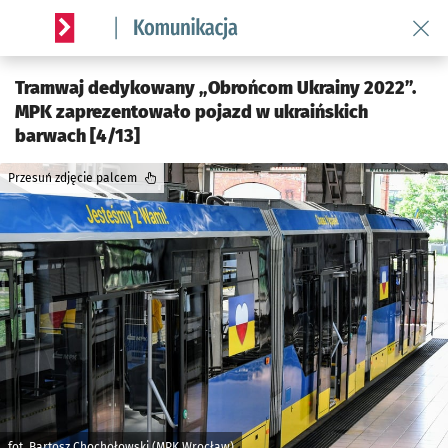
Wróć 
Serwis informacyjny wroclaw.pl podserwis: Komunikacja
Tramwaj dedykowany „Obrońcom Ukrainy 2022”.
MPK zaprezentowało pojazd w ukraińskich
barwach [4/13]
Przesuń zdjęcie palcem
fot. Bartosz Chochołowski (MPK Wrocław)