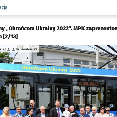
aw.pl podserwis: Komunikacja
y „Obrońcom Ukrainy 2022”. MPK zaprezento
 [2/13]
załek
na klawiaturze