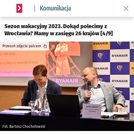
Wróć 
Serwis informacyjny wroclaw.pl podserwis: Komunikacja
Sezon wakacyjny 2023. Dokąd polecimy z
Wrocławia? Mamy w zasięgu 26 krajów [4/9]
Przesuń zdjęcie palcem
Fot. Bartosz Chochołowski