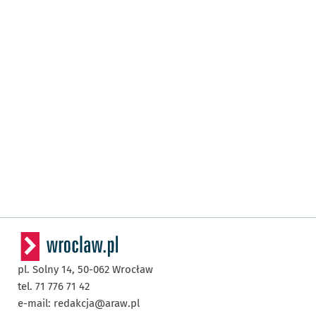
pl. Solny 14,
50-062
Wrocław
tel. 71 776 71 42
e-mail:
redakcja@araw.pl