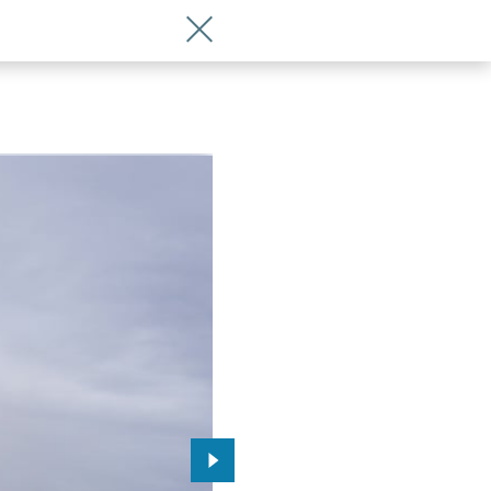
Wróć do artykułu Z Wrocławia polecim
Przejdź do kolejnego zdjęcia.