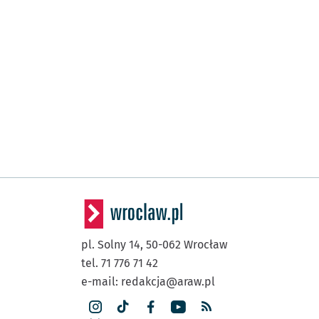
pl. Solny 14,
50-062
Wrocław
tel. 71 776 71 42
e-mail:
redakcja@araw.pl