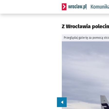
Serwis informacyjny wrocl
Z Wrocławia polecim
Przeglądaj galerię za pomocą str
Przejdź do poprzedniego zd