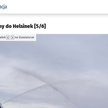
aw.pl podserwis: Komunikacja
y do Helsinek [5/6]
załek
na klawiaturze
jęcia.