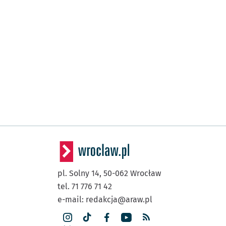
pl. Solny 14,
50-062
Wrocław
tel. 71 776 71 42
e-mail:
redakcja@araw.pl