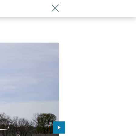
Wróć do artykułu Z Wrocławia polecim
Przejdź do kolejnego zdjęcia.