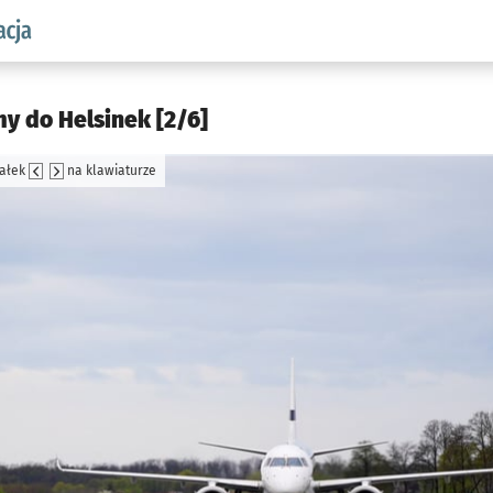
aw.pl podserwis: Komunikacja
y do Helsinek [2/6]
załek
na klawiaturze
jęcia.