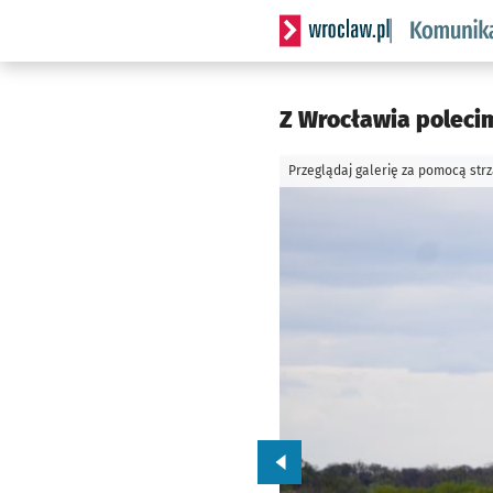
Serwis informacyjny wrocl
Z Wrocławia polecim
Przeglądaj galerię za pomocą str
Przejdź do poprzedniego zd