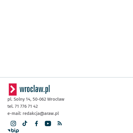
pl. Solny 14,
50-062
Wrocław
tel. 71 776 71 42
e-mail:
redakcja@araw.pl