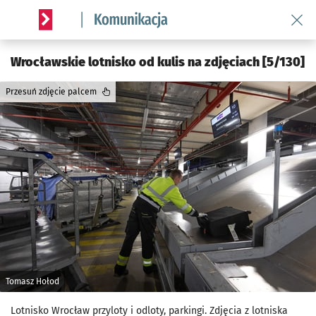
Wróć 
Serwis informacyjny wroclaw.pl podserwis: Komunikacja
Wrocławskie lotnisko od kulis na zdjęciach [5/130]
Przesuń zdjęcie palcem
Tomasz Hołod
Lotnisko Wrocław przyloty i odloty, parkingi. Zdjęcia z lotniska