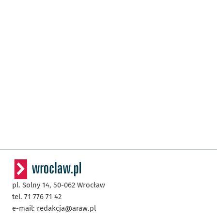
pl. Solny 14,
50-062
Wrocław
tel. 71 776 71 42
e-mail:
redakcja@araw.pl