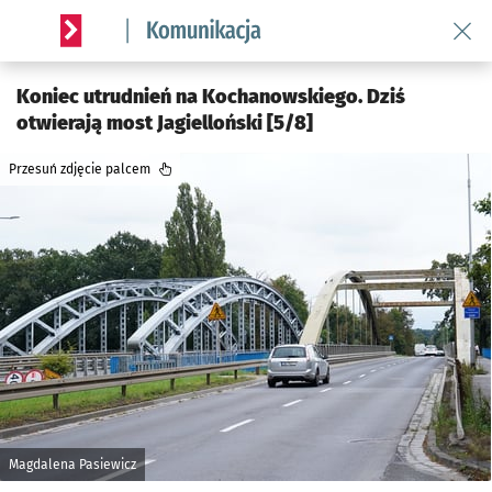
Wróć 
Serwis informacyjny wroclaw.pl podserwis: Komunikacja
Koniec utrudnień na Kochanowskiego. Dziś
otwierają most Jagielloński [5/8]
Przesuń zdjęcie palcem
Magdalena Pasiewicz