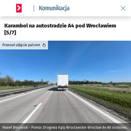
Wróć 
Serwis informacyjny wroclaw.pl podserwis: Komunikacja
Karambol na autostradzie A4 pod Wrocławiem
[5/7]
Przesuń zdjęcie palcem
Paweł Bielawski - Pomoc Drogowa Kąty Wrocławskie Wrocław A4 A8 osobowe,