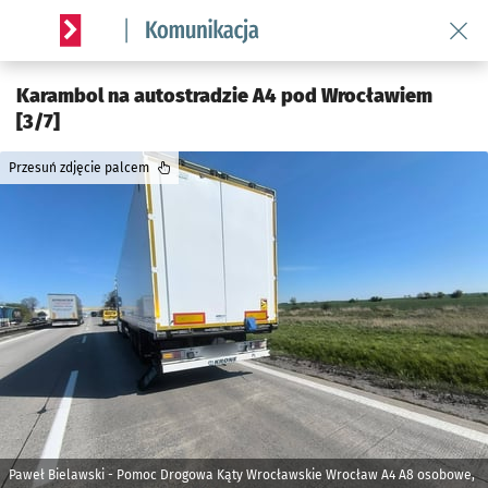
Wróć 
Serwis informacyjny wroclaw.pl podserwis: Komunikacja
Karambol na autostradzie A4 pod Wrocławiem
[3/7]
Przesuń zdjęcie palcem
Paweł Bielawski - Pomoc Drogowa Kąty Wrocławskie Wrocław A4 A8 osobowe,