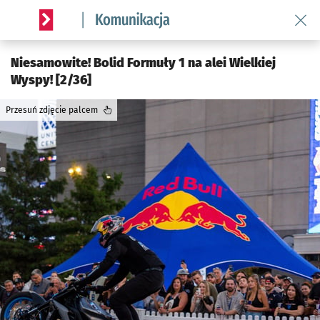
Wróć 
Serwis informacyjny wroclaw.pl podserwis: Komunikacja
Niesamowite! Bolid Formuły 1 na alei Wielkiej
Wyspy! [2/36]
Przesuń zdjęcie palcem