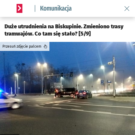
Wróć 
Serwis informacyjny wroclaw.pl podserwis: Komunikacja
Duże utrudnienia na Biskupinie. Zmieniono trasy
tramwajów. Co tam się stało? [5/9]
Przesuń zdjęcie palcem