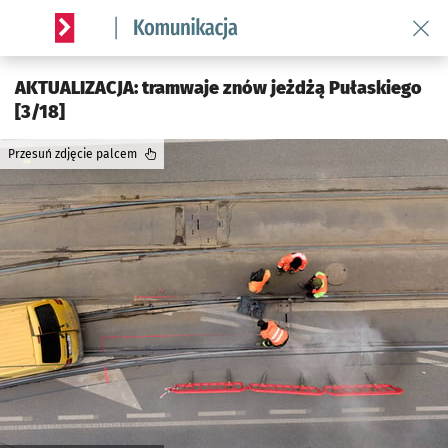
Wróć 
Serwis informacyjny wroclaw.pl podserwis: Komunikacja
AKTUALIZACJA: tramwaje znów jeżdżą Pułaskiego
[3/18]
Przesuń zdjęcie palcem