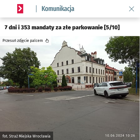
Wróć 
Serwis informacyjny wroclaw.pl podserwis: Komunikacja
7 dni i 353 mandaty za złe parkowanie [5/10]
Przesuń zdjęcie palcem
fot. Straż Miejska Wrocławia