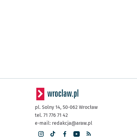
pl. Solny 14,
50-062
Wrocław
tel. 71 776 71 42
e-mail:
redakcja@araw.pl