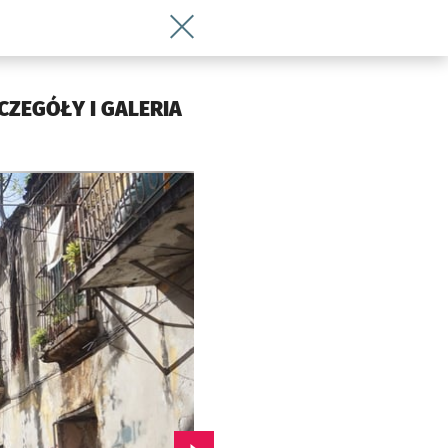
Wróć do artykułu Znamy już program f
ZCZEGÓŁY I GALERIA