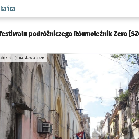
aw.pl podserwis: Dla mieszkańca
festiwalu podróżniczego Równoleżnik Zero [S
załek
na klawiaturze