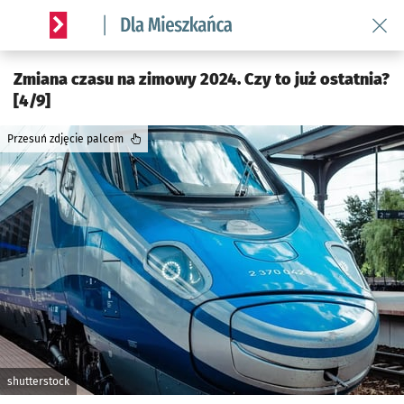
Wróć 
Serwis informacyjny wroclaw.pl podserwis: Dla mieszkańca
Zmiana czasu na zimowy 2024. Czy to już ostatnia?
[4/9]
Przesuń zdjęcie palcem
shutterstock