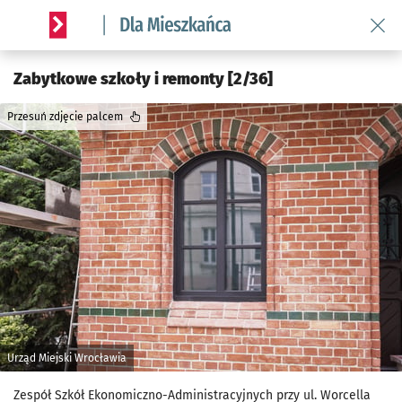
Wróć 
Serwis informacyjny wroclaw.pl podserwis: Dla mieszkańca
Zabytkowe szkoły i remonty [2/36]
Przesuń zdjęcie palcem
Urząd Miejski Wrocławia
Zespół Szkół Ekonomiczno-Administracyjnych przy ul. Worcella