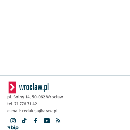
pl. Solny 14,
50-062
Wrocław
tel. 71 776 71 42
e-mail:
redakcja@araw.pl