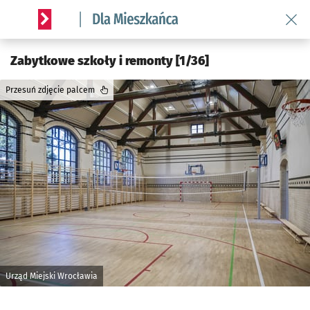
Wróć 
Serwis informacyjny wroclaw.pl podserwis: Dla mieszkańca
Zabytkowe szkoły i remonty [1/36]
Przesuń zdjęcie palcem
Urząd Miejski Wrocławia