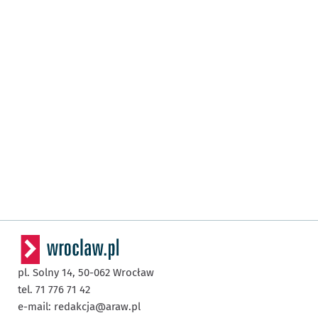
pl. Solny 14,
50-062
Wrocław
tel. 71 776 71 42
e-mail:
redakcja@araw.pl