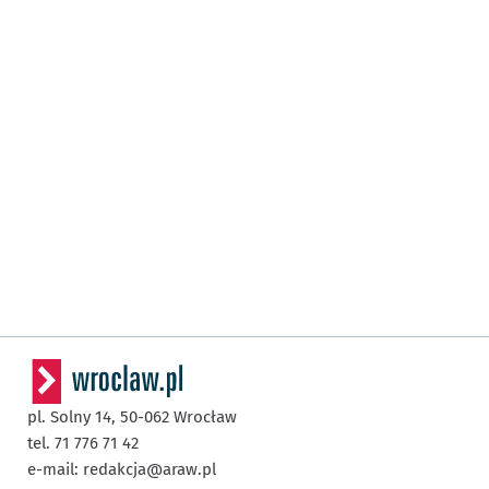
pl. Solny 14,
50-062
Wrocław
tel. 71 776 71 42
e-mail:
redakcja@araw.pl