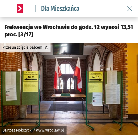
Wróć 
Serwis informacyjny wroclaw.pl podserwis: Dla mieszkańca
Frekwencja we Wrocławiu do godz. 12 wynosi 13,51
proc. [3/17]
Przesuń zdjęcie palcem
Bartosz Mokrzycki / www.wroclaw.pl