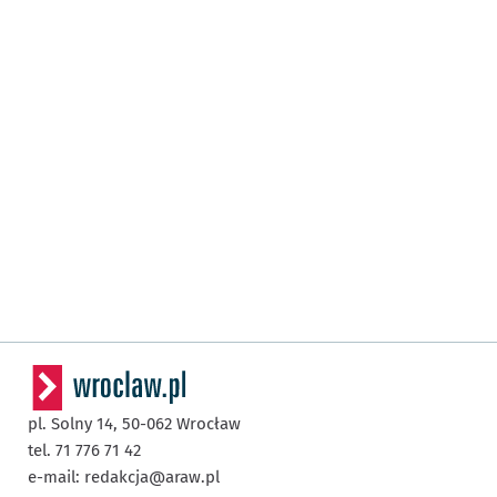
pl. Solny 14,
50-062
Wrocław
tel. 71 776 71 42
e-mail:
redakcja@araw.pl