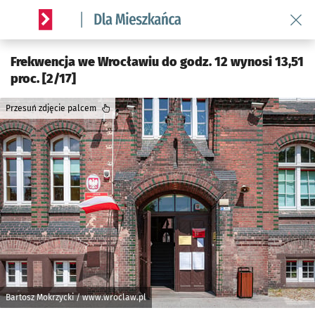
Wróć 
Serwis informacyjny wroclaw.pl podserwis: Dla mieszkańca
Frekwencja we Wrocławiu do godz. 12 wynosi 13,51
proc. [2/17]
Przesuń zdjęcie palcem
Bartosz Mokrzycki / www.wroclaw.pl